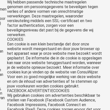
Wij hebben passende technische maatregelen
genomen om persoonsgegevens te beveiligen tegen
omen
verlies of andere vormen van onrechtmatige
verwerkingen. Deze maatregelen, waaronder
oor
versleuteling middels een SSL-certificaat en two
)
factor authentication, zorgen voor een
beveiligingsniveau dat past bij de gegevens die wij
verwerken.
COOKIES
Een cookie is een klein bestandje dat door onze
website wordt meegestuurd en door jouw browser op
an
het apparaat waar je onze website mee bezoekt wordt
geplaatst. De informatie die in de cookie is opgeslagen
kan naar onze website teruggestuurd worden, wanneer
je de website opnieuw bezoekt. Meer informatie over
n
cookies kun je vinden op de website van ConsuWijzer.
an
Voor een zo goed mogelijke werking van deze website
en om de inhoud van advertenties af te stemmen op
jouw voorkeuren worden cookies gebruikt.
,
FACEBOOK ADVERTENTIECOOKIES
an
Wij gebruiken cookies om advertenties beschikbaar te
van
stellen van Facebook (Facebook Custom Audience,
Facebook Impressions, Facebook Connect en
Facebook Pixel). Deze cookies zorgen ervoor dat voor