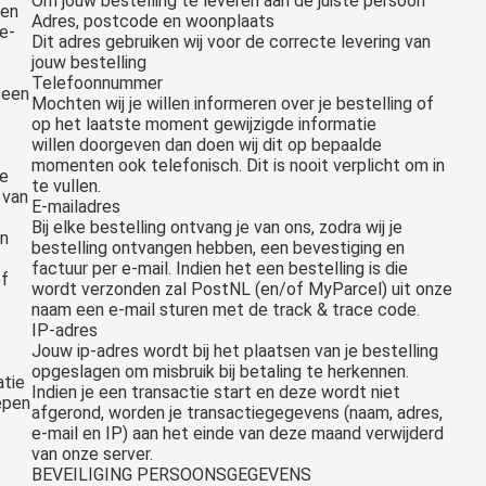
Om jouw bestelling te leveren aan de juiste persoon
men
Adres, postcode en woonplaats
e-
Dit adres gebruiken wij voor de correcte levering van
jouw bestelling
Telefoonnummer
 een
Mochten wij je willen informeren over je bestelling of
op het laatste moment gewijzigde informatie
willen doorgeven dan doen wij dit op bepaalde
momenten ook telefonisch. Dit is nooit verplicht om in
le
te vullen.
 van
E-mailadres
Bij elke bestelling ontvang je van ons, zodra wij je
jn
bestelling ontvangen hebben, een bevestiging en
factuur per e-mail. Indien het een bestelling is die
ef
wordt verzonden zal PostNL (en/of MyParcel) uit onze
naam een e-mail sturen met de track & trace code.
IP-adres
Jouw ip-adres wordt bij het plaatsen van je bestelling
opgeslagen om misbruik bij betaling te herkennen.
atie
Indien je een transactie start en deze wordt niet
repen
afgerond, worden je transactiegegevens (naam, adres,
e-mail en IP) aan het einde van deze maand verwijderd
van onze server.
BEVEILIGING PERSOONSGEGEVENS