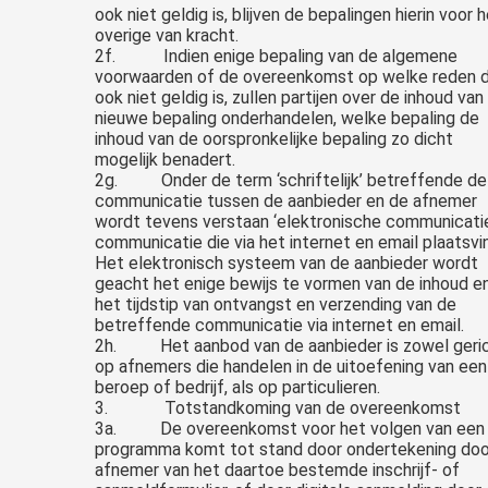
ook niet geldig is, blijven de bepalingen hierin voor 
overige van kracht.
2f. Indien enige bepaling van de algemene
voorwaarden of de overeenkomst op welke reden 
ook niet geldig is, zullen partijen over de inhoud van
nieuwe bepaling onderhandelen, welke bepaling de
inhoud van de oorspronkelijke bepaling zo dicht
mogelijk benadert.
2g. Onder de term ‘schriftelijk’ betreffende de
communicatie tussen de aanbieder en de afnemer
wordt tevens verstaan ‘elektronische communicatie
communicatie die via het internet en email plaatsvi
Het elektronisch systeem van de aanbieder wordt
geacht het enige bewijs te vormen van de inhoud e
het tijdstip van ontvangst en verzending van de
betreffende communicatie via internet en email.
2h. Het aanbod van de aanbieder is zowel geri
op afnemers die handelen in de uitoefening van een
beroep of bedrijf, als op particulieren.
3. Totstandkoming van de overeenkomst
3a. De overeenkomst voor het volgen van een
programma komt tot stand door ondertekening doo
afnemer van het daartoe bestemde inschrijf- of