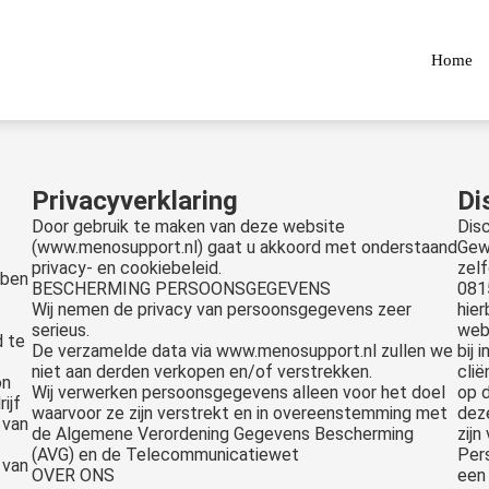
Home
Privacyverklaring
Di
Door gebruik te maken van deze website
Dis
(www.menosupport.nl) gaat u akkoord met onderstaand
Gew
privacy- en cookiebeleid.
zel
bben
BESCHERMING PERSOONSGEGEVENS
081
Wij nemen de privacy van persoonsgegevens zeer
hie
serieus.
webs
d te
De verzamelde data via www.menosupport.nl zullen we
bij 
niet aan derden verkopen en/of verstrekken.
clië
on
Wij verwerken persoonsgegevens alleen voor het doel
op 
ijf
waarvoor ze zijn verstrekt en in overeenstemming met
deze
 van
de Algemene Verordening Gegevens Bescherming
zijn
(AVG) en de Telecommunicatiewet
Pers
 van
OVER ONS
een 