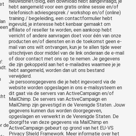
nieuwsbrief/blog, een download hebt aangevraagd, je
het
hebt aangemeld voor een gratis online sessie en/of
telefonisch adviesgesprek / workshop en/of (online)
training / begeleiding, een contactformulier hebt
dan
ingevuld, je interesse hebt kenbaar gemaakt om
 een
affiliate of reseller te worden, een aankoop hebt
verricht of andere aanvragen doet voor één van onze
producten en/of diensten en in de toekomst geen e-
mail van ons wilt ontvangen, kun je te allen tijde weer
uitschrijven door middel van de link onderaan de e-mail
of door contact met ons op te nemen. Je gegevens
’:
die zijn gekoppeld aan het e-mailadres waarmee je je
ndt.
hebt aangemeld, worden dan uit ons bestand
verwijderd.
n
Je persoonsgegevens die je hebt ingevoerd via de
website worden opgeslagen in ons e-mailsysteem en
dit gaat via de servers van ActiveCampaign en/of
cht
MailChimp. De servers van ActiveCampaign en
MailChimp zijn gevestigd in de Verenigde Staten. Jouw
gegevens kunnen dus worden doorgegeven,
opgeslagen en verwerkt in de Verenigde Staten. De
doorgifte van deze gegevens via MailChimp en
r de
ActiveCampaign gebeurt op grond van het EU-VS
Privacy Shield Framework. Meer informatie over het