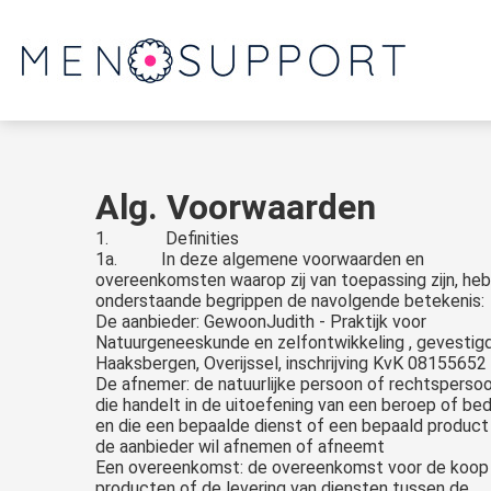
Alg. Voorwaarden
1. Definities
1a. In deze algemene voorwaarden en
overeenkomsten waarop zij van toepassing zijn, he
onderstaande begrippen de navolgende betekenis:
De aanbieder: GewoonJudith - Praktijk voor
Natuurgeneeskunde en zelfontwikkeling , gevestig
Haaksbergen, Overijssel, inschrijving KvK 08155652
De afnemer: de natuurlijke persoon of rechtsperso
die handelt in de uitoefening van een beroep of bedr
en die een bepaalde dienst of een bepaald product
de aanbieder wil afnemen of afneemt
Een overeenkomst: de overeenkomst voor de koop
producten of de levering van diensten tussen de