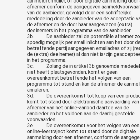
aanmeldformulier, of door digitale aanmelding door
afnemer conform de aangegeven aanmeldvoorwaa
van de aanbieder, gevolgd door een schriftelijke
mededeling door de aanbieder van de acceptatie v
de afnemer en de door haar aangewezen (extra)
deelnemers in het programma van de aanbieder.
3b. De aanbieder zal de potentiële afnemer zo
spoedig mogelijk per email inlichten aan het door d
betreffende partij aangegeven emailadres of zij (re
de (extra) deelnemer) al dan niet is/zijn geaccepte
in het programma.
3c. Zolang de in artikel 3b genoemde mededel
niet heeft plaatsgevonden, komt er geen
overeenkomst betreffende het volgen van een
programma tot stand en kan de afnemer de aanmel
annuleren.
3d. De overeenkomst tot koop van een produ
komt tot stand door elektronische aanvaarding van
afnemer van het online-aanbod daartoe van de
aanbieder en het voldoen aan de daarbij gestelde
voorwaarden.
3e. De overeenkomst voor het volgen van een
online-leertraject komt tot stand door de digitale
aanmelding door een afnemer, conform de aangeg