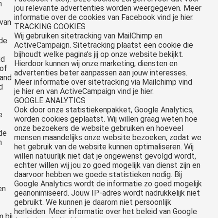
n
jou relevante advertenties worden weergegeven. Meer
informatie over de cookies van Facebook vind je hier.
 van
TRACKING COOKIES
Wij gebruiken sitetracking van MailChimp en
 de
ActiveCampaign. Sitetracking plaatst een cookie die
bijhoudt welke pagina’s jij op onze website bekijkt.
gd
Hierdoor kunnen wij onze marketing, diensten en
 of
advertenties beter aanpassen aan jouw interesses.
aand
Meer informatie over sitetracking via Mailchimp vind
d
je hier en van ActiveCampaign vind je hier.
GOOGLE ANALYTICS
Ook door onze statistiekenpakket, Google Analytics,
e
worden cookies geplaatst. Wij willen graag weten hoe
onze bezoekers de website gebruiken en hoeveel
de
mensen maandelijks onze website bezoeken, zodat we
n
het gebruik van de website kunnen optimaliseren. Wij
willen natuurlijk niet dat je ongewenst gevolgd wordt,
echter willen wij jou zo goed mogelijk van dienst zijn en
daarvoor hebben we goede statistieken nodig. Bij
Google Analytics wordt de informatie zo goed mogelijk
en
geanonimiseerd. Jouw IP-adres wordt nadrukkelijk niet
gebruikt. We kunnen je daarom niet persoonlijk
herleiden. Meer informatie over het beleid van Google
 bij