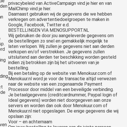
 de
privacybeleid van ActiveCampaign vind je hier en van
rden
MailChimp vind je hier.
Daarnaast gebruiken wij de gegevens die we hebben
an
verkregen om advertentiedoelgroepen te maken in
Google, Facebook, Twitter e.d.
BESTELLINGEN VIA MENOSUPPORT.NL
Wij gebruiken de door jou aangeleverde gegevens om
e
de bestellingen zo snel en gemakkelijk mogelijk te
sp.
laten verlopen. Wij zullen je gegevens niet aan derden
erd
verkopen en/of verstrekken. Je gegevens zullen
uitsluitend aan derden ter beschikking worden gesteld
ing
indien zij betrokken zijn bij het uitvoeren van je
bestelling.
Bij een betaling op de website van Menokuur.com of
ding
Menokuur.nl word je voor de transactie altijd verwezen
naar de website van een zogenaamde Payment
ct
Processor door middel van een beveiligde verbinding.
 de
Je betaalgegevens (creditcardnummer, Paypal login of
Ideal gegevens) worden niet doorgegeven aan onze
servers en worden dan ook door Menokuur.com of
Menokuur.nl niet opgeslagen. De enige gegevens die wij
opslaan zijn:
Voor – en achternaam
even