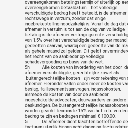
overeengekomen betalingstermijn of uiterlijk op ee
overeengekomen betaaldatum het volledige
verschuldigde bedrag heeft betaald, is de afnemer
rechtswege in verzuim, zonder dat enige
ingebrekestelling noodzakelijk is. Vanaf de dag dat
afnemer in verzuim is tot aan de dag van volledige
betaling is de afnemer vertragingsrente verschuldi
van 1,5% over het verschuldigde bedrag per maand
gedeelten daarvan, waarbij een gedeelte van de m
als gehele maand zal gelden. Dit geldt onverminder
het recht van de aanbieder op volledige
schadevergoeding op basis van de wet.
5h. Alle kosten van invordering van het door d
afnemer verschuldigde, gerechtelijke zowel als
buitengerechtelijke kosten zijn voor rekening van 
afnemer. Hieronder vallen onder meer de kosten va
beslag, faillissementsaanvragen, incassokosten,
alsmede de kosten van door de aanbieder
ingeschakelde advocaten, deurwaarders en andere
deskundigen. De buitengerechtelijke incassokosten
worden geacht tenminste 15% van het in te vorder
bedrag te zijn en bedragen minimaal € 100,00.
5i. De afnemer dient klachten betreffende de
facturen uiterlijk binnen acht dagen na factuurdatum