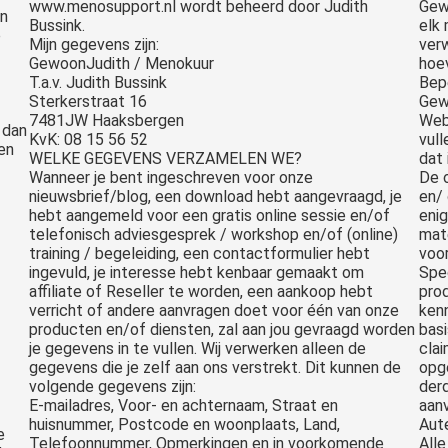
www.menosupport.nl wordt beheerd door Judith
Gew
en
Bussink.
elk
e
Mijn gegevens zijn:
ver
GewoonJudith / Menokuur
hoe
T.a.v. Judith Bussink
Bepe
Sterkerstraat 16
Gew
7481JW Haaksbergen
Webs
 dan
KvK: 08 15 56 52
vull
en
WELKE GEGEVENS VERZAMELEN WE?
dat 
Wanneer je bent ingeschreven voor onze
De 
nieuwsbrief/blog, een download hebt aangevraagd, je
en/
hebt aangemeld voor een gratis online sessie en/of
enig
telefonisch adviesgesprek / workshop en/of (online)
mat
training / begeleiding, een contactformulier hebt
voo
ingevuld, je interesse hebt kenbaar gemaakt om
Spec
affiliate of Reseller te worden, een aankoop hebt
pro
verricht of andere aanvragen doet voor één van onze
ken
producten en/of diensten, zal aan jou gevraagd worden
bas
je gegevens in te vullen. Wij verwerken alleen de
cla
gegevens die je zelf aan ons verstrekt. Dit kunnen de
opg
volgende gegevens zijn:
der
E-mailadres, Voor- en achternaam, Straat en
aan
huisnummer, Postcode en woonplaats, Land,
Aut
e
Telefoonnummer, Opmerkingen en in voorkomende
All