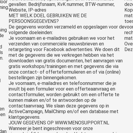
door
gevallen: Bedrijfsnaam, KvK nummer, BTW-nummer,
deze
ning
Website, IP-adres
Kopi
MET WELK DOEL GEBRUIKEN WE DE
mate
PERSOONSGEGEVENS?
toe
De gegevens worden verzameld en opgeslagen voor de
voor
sing
volgende doeleinden:
rech
de
Je voornaam en e-mailadres gebruiken we voor het
mate
verzenden van commerciële nieuwsbrieven en
Ove
d
retargeting voor Facebook advertenties. We doen dit
Deze
ls
met de gegevens die we verkregen hebben via het
n.
downloaden van gratis documenten, het aanvragen van
gratis workshops/trainingen en met gegevens die via
onze contact- of offerteformulieren en of via (online)
bestellingen zijn binnengekomen.
d
Je voornaam, e-mailadres en telefoonnummer die je
invult bij een formulier voor een offerteaanvraag en
contactformulier, worden gebruikt om een offerte te
kunnen maken en/of te antwoorden op de
contactaanvraag. We slaan deze gegevens op in
ien
ActiveCampaign, MailChimp en/of een database met
jen
klantgegevens.
JOUW GEGEVENS OP WWW.MENOSUPPORT.NL
Wanneer je bent ingeschreven voor onze
dan