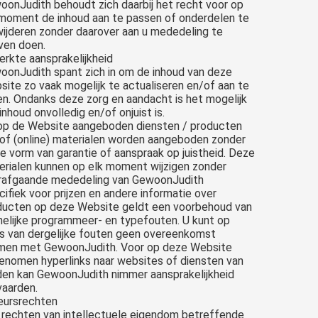
oonJudith behoudt zich daarbij het recht voor op
 moment de inhoud aan te passen of onderdelen te
wijderen zonder daarover aan u mededeling te
ven doen.
rkte aansprakelijkheid
oonJudith spant zich in om de inhoud van deze
ite zo vaak mogelijk te actualiseren en/of aan te
en. Ondanks deze zorg en aandacht is het mogelijk
inhoud onvolledig en/of onjuist is.
op de Website aangeboden diensten / producten
 of (online) materialen worden aangeboden zonder
e vorm van garantie of aanspraak op juistheid. Deze
erialen kunnen op elk moment wijzigen zonder
rafgaande mededeling van GewoonJudith
ifiek voor prijzen en andere informatie over
ducten op deze Website geldt een voorbehoud van
nelijke programmeer- en typefouten. U kunt op
is van dergelijke fouten geen overeenkomst
imen met GewoonJudith. Voor op deze Website
enomen hyperlinks naar websites of diensten van
den kan GewoonJudith nimmer aansprakelijkheid
vaarden.
eursrechten
e rechten van intellectuele eigendom betreffende