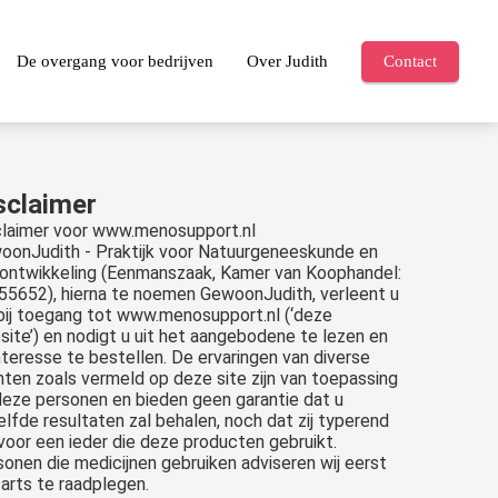
De overgang voor bedrijven
Over Judith
Contact
sclaimer
claimer voor www.menosupport.nl
oonJudith - Praktijk voor Natuurgeneeskunde en
fontwikkeling (Eenmanszaak, Kamer van Koophandel:
55652), hierna te noemen GewoonJudith, verleent u
rbij toegang tot www.menosupport.nl (‘deze
ite’) en nodigt u uit het aangebodene te lezen en
interesse te bestellen. De ervaringen van diverse
nten zoals vermeld op deze site zijn van toepassing
deze personen en bieden geen garantie dat u
lfde resultaten zal behalen, noch dat zij typerend
 voor een ieder die deze producten gebruikt.
onen die medicijnen gebruiken adviseren wij eerst
arts te raadplegen.